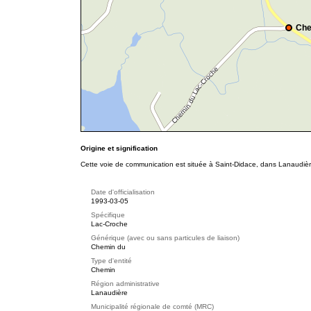
Che
Origine et signification
Cette voie de communication est située à Saint-Didace, dans Lanaudièr
Date d'officialisation
1993-03-05
Spécifique
Lac-Croche
Générique (avec ou sans particules de liaison)
Chemin du
Type d'entité
Chemin
Région administrative
Lanaudière
Municipalité régionale de comté (MRC)