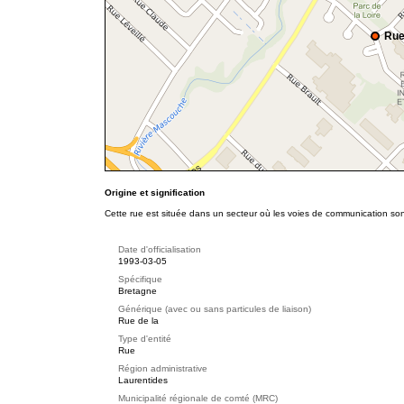
Rue
Origine et signification
Cette rue est située dans un secteur où les voies de communication s
Date d'officialisation
1993-03-05
Spécifique
Bretagne
Générique (avec ou sans particules de liaison)
Rue de la
Type d'entité
Rue
Région administrative
Laurentides
Municipalité régionale de comté (MRC)