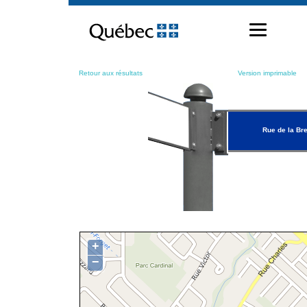
Passer
au
contenu
Retour aux résultats
Version imprimable
Rue de la Br
+
−