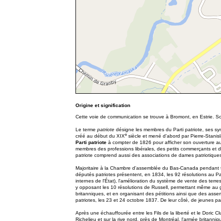
Origine et signification
Cette voie de communication se trouve à Bromont, en Estrie. Son
Le terme
patriote
désigne les membres du Parti patriote, ses sy
e
créé au début du XIX
siècle et mené d'abord par Pierre-Stani
Parti patriote
à compter de 1826 pour afficher son ouverture aux
membres des professions libérales, des petits commerçants et des
patriote comprend aussi des associations de dames patriotique
Majoritaire à la Chambre d'assemblée du Bas-Canada pendant toute
députés patriotes présentent, en 1834, les 92 résolutions au P
internes de l'État), l'amélioration du système de vente des terre
y opposant les 10 résolutions de Russell, permettant même au g
britanniques, et en organisant des pétitions ainsi que des ass
patriotes, les 23 et 24 octobre 1837. De leur côté, de jeunes patr
Après une échauffourée entre les Fils de la liberté et le Doric 
Richelieu et sur la rive nord, près de Montréal, l'armée britan