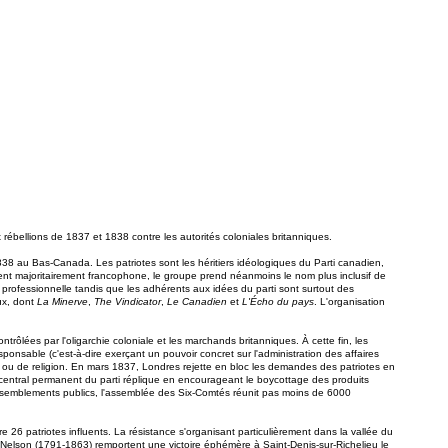
rébellions de 1837 et 1838 contre les autorités coloniales britanniques.
38 au Bas-Canada. Les patriotes sont les héritiers idéologiques du Parti canadien,
nt majoritairement francophone, le groupe prend néanmoins le nom plus inclusif de
 professionnelle tandis que les adhérents aux idées du parti sont surtout des
aux, dont
La Minerve
,
The Vindicator
,
Le Canadien
et
L'Écho du pays
. L'organisation
rôlées par l'oligarchie coloniale et les marchands britanniques. À cette fin, les
sable (c'est-à-dire exerçant un pouvoir concret sur l'administration des affaires
ngue ou de religion. En mars 1837, Londres rejette en bloc les demandes des patriotes en
central permanent du parti réplique en encourageant le boycottage des produits
rassemblements publics, l'assemblée des Six-Comtés réunit pas moins de 6000
e 26 patriotes influents. La résistance s'organisant particulièrement dans la vallée du
d Nelson (1791-1863) remportent une victoire éphémère à Saint-Denis-sur-Richelieu le