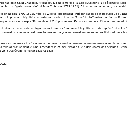
importantes à Saint-Charles-sur-Richelieu (25 novembre) et à Saint-Eustache (14 décembre). Malgr
 les forces régulières du général John Colborne (1778-1863). À la suite de ces revers, la majorité
ar Robert Nelson (1793-1873), frère de Wolfred, proclament l'indépendance de la République du B
 liberté de la presse et l'égalité des droits de tous les citoyens. Toutefois, l'offensive menée par
des patriotes, de quelque 300 morts et 1 280 prisonniers. Parmi ces derniers, 12 sont pendus et
iote, plusieurs de ses anciens dirigeants reviennent néanmoins à la politique active après l'unio
ectivement un rôle important dans l'obtention du gouvernement responsable, en 1848, et dans la
le des patriotes afin d'honorer la mémoire de ces hommes et de ces femmes qui ont lutté pour l
r férié annuel se tient le lundi précédant le 25 mai. Notons que plusieurs œuvres célèbres – c
souvenir des évènements de 1837 et 1838.
-2022)