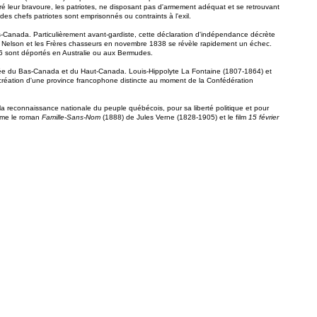
é leur bravoure, les patriotes, ne disposant pas d'armement adéquat et se retrouvant
 des chefs patriotes sont emprisonnés ou contraints à l'exil.
as-Canada. Particulièrement avant-gardiste, cette déclaration d'indépendance décrète
 Robert Nelson et les Frères chasseurs en novembre 1838 se révèle rapidement un échec.
 66 sont déportés en Australie ou aux Bermudes.
n forcée du Bas-Canada et du Haut-Canada. Louis-Hippolyte La Fontaine (1807-1864) et
 création d'une province francophone distincte au moment de la Confédération
a reconnaissance nationale du peuple québécois, pour sa liberté politique et pour
omme le roman
Famille-Sans-Nom
(1888) de Jules Verne (1828-1905) et le film
15 février