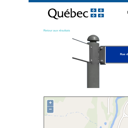
Passer
au
contenu
Retour aux résultats
Rue d
+
−