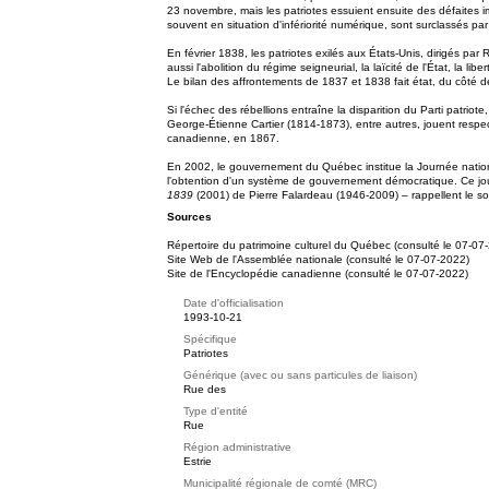
23 novembre, mais les patriotes essuient ensuite des défaites 
souvent en situation d'infériorité numérique, sont surclassés par
En février 1838, les patriotes exilés aux États-Unis, dirigés p
aussi l'abolition du régime seigneurial, la laïcité de l'État, la
Le bilan des affrontements de 1837 et 1838 fait état, du côté 
Si l'échec des rébellions entraîne la disparition du Parti patr
George-Étienne Cartier (1814-1873), entre autres, jouent resp
canadienne, en 1867.
En 2002, le gouvernement du Québec institue la Journée nationa
l'obtention d'un système de gouvernement démocratique. Ce jou
1839
(2001) de Pierre Falardeau (1946-2009) – rappellent le 
Sources
Répertoire du patrimoine culturel du Québec (consulté le 07-07
Site Web de l'Assemblée nationale (consulté le 07-07-2022)
Site de l'Encyclopédie canadienne (consulté le 07-07-2022)
Date d'officialisation
1993-10-21
Spécifique
Patriotes
Générique (avec ou sans particules de liaison)
Rue des
Type d'entité
Rue
Région administrative
Estrie
Municipalité régionale de comté (MRC)