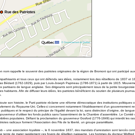
Rue des Patriotes
© Gouvernement du Québec
 nom rappelle le souvenir des patriotes originaires de la région de Bromont qui ont participé aux 
mpathisants et tous ceux qui ont défendu ses idées, notamment lors des rébellions de 1837 et 18
slas Bédard (1762-1829), puis par Louis-Joseph Papineau (1786-1871) à partir de 1815. Mouveme
 partisans de langue anglaise. Ses dirigeants sont principalement issus de la petite bourgeoisie
 habitants. Afin de diffuser leurs idées, les patriotes bénéficient du soutien de plusieurs journ
s.
 son histoire, le Parti patriote réclame une réforme démocratique des institutions politiques cont
arlement du Royaume-Uni. Celles-ci concernent notamment l'établissement d'un gouvernement respon
s publiques et le respect du principe de l'égalité devant la loi, sans distinction d'origine, de la
ouverneur d'utiliser les fonds publics sans l'assentiment de la Chambre d'assemblée. Le Comité 
emblées populaires. Défiant la proclamation du gouverneur Gosford (1776-1849) qui interdit les 
iotes radicaux forment l'Association des Fils de la liberté, un groupe paramilitaire.
Club – une association loyaliste –, le 6 novembre 1837, des mandats d'arrestation sont lancés contr
nique tente de mater rapidement ces foyers de rébellion naissante. Les hommes du docteur Wolfre