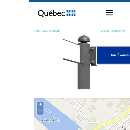
Passer
au
contenu
Retour aux résultats
Version imprimable
Rue Évariste
+
−