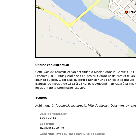
Rue
Origine et signification
Cette voie de communication est située à Nicolet, dans le Centre-du-Q
Lecomte (1838-1906). Après ses études au Séminaire de Nicolet (1846-18
grain et du bois. C'est ainsi qu'il put s'acheter une part de la seigneurie 
Baptiste-de-Nicolet, de 1872 à 1875, puis conseiller municipal à la Vill
président de la Commission scolaire.
Sources
Aubin, André.
Toponymie municipale. Ville de Nicolet. Document synthè
Date d'officialisation
1993-10-21
Spécifique
Évariste-Lecomte
Générique (avec ou sans particules de liaison)