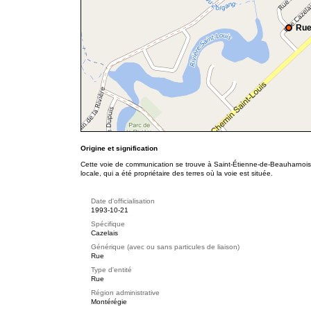
Rue
Origine et signification
Cette voie de communication se trouve à Saint-Étienne-de-Beauharnois,
locale, qui a été propriétaire des terres où la voie est située.
Date d'officialisation
1993-10-21
Spécifique
Cazelais
Générique (avec ou sans particules de liaison)
Rue
Type d'entité
Rue
Région administrative
Montérégie