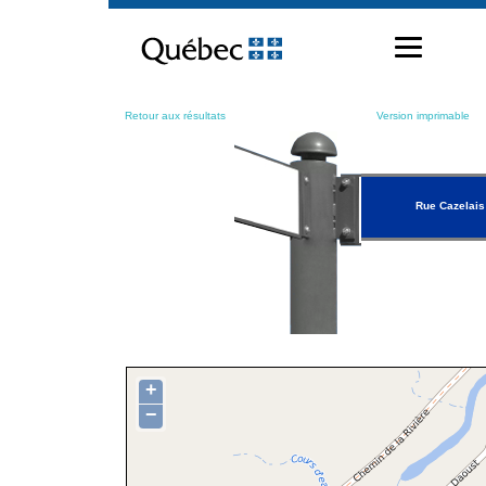
Passer
au
contenu
Retour aux résultats
Version imprimable
Rue Cazelais
+
−