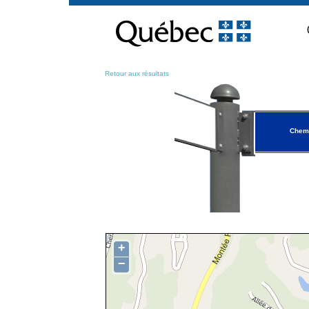
Passer
au
contenu
Retour aux résultats
Chem
+
−