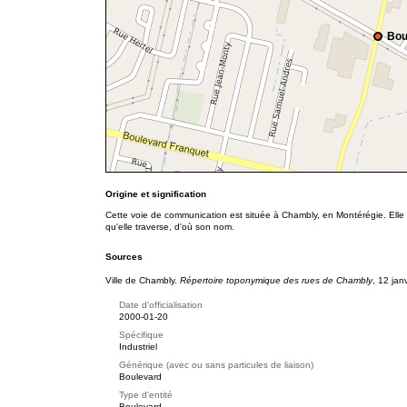
Bou
Origine et signification
Cette voie de communication est située à Chambly, en Montérégie. Elle a
qu'elle traverse, d'où son nom.
Sources
Ville de Chambly.
Répertoire toponymique des rues de Chambly
, 12 jan
Date d'officialisation
2000-01-20
Spécifique
Industriel
Générique (avec ou sans particules de liaison)
Boulevard
Type d'entité
Boulevard