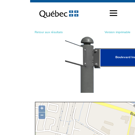
Passer
au
contenu
Retour aux résultats
Version imprimable
Boulevard Ind
+
−