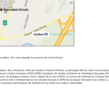
Rue Lionel-Groulx
© Gouvernement du Québec
udière. Son nom rappelle le souvenir de Lionel Groulx.
ayiste. Né à Vaudreuil, il fait ses études à Sainte-Thérèse, la principale ville de cette circonscrip
a revue
L'Action française
(1920-1928), fondateur de l'Institut d'histoire de l'Amérique française (1
érences, de quelques romans, dont
L'Appel de la race
(1922), et surtout de l'
Histoire du Canada fra
a ouvert la voie à l'indépendance du Canada français et défendu la langue française avec ardeur. 
 à plusieurs générations de Québécois d'y puiser leur ardeur nationaliste.