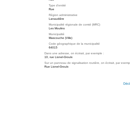
Type d'entité
Rue
Région administrative
Lanaudière
Municipalité régionale de comté (MRC)
Les Moulins
Municipalité
Mascouche (Ville)
Code géographique de la municipalité
64015
Dans une adresse, on écrirait, par exemple :
10, rue Lionel-Groulx
Sur un panneau de signalisation routière, on écrirait, par exemp
Rue Lionel-Groulx
Décl