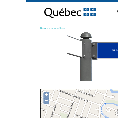
Passer
au
contenu
Retour aux résultats
Rue L
+
−