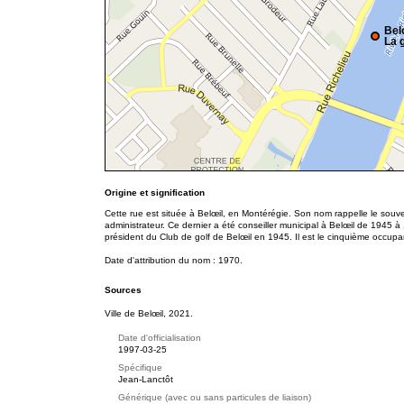
Bel
La g
Origine et signification
Cette rue est située à Belœil, en Montérégie. Son nom rappelle le sou
administrateur. Ce dernier a été conseiller municipal à Belœil de 1945 à
président du Club de golf de Belœil en 1945. Il est le cinquième occupa
Date d'attribution du nom : 1970.
Sources
Ville de Belœil, 2021.
Date d'officialisation
1997-03-25
Spécifique
Jean-Lanctôt
Générique (avec ou sans particules de liaison)