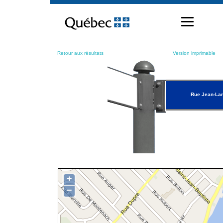
Passer
au
contenu
Retour aux résultats
Version imprimable
Rue Jean-Lan
+
−