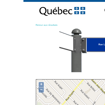
Passer
au
contenu
Retour aux résultats
Rue 
+
−