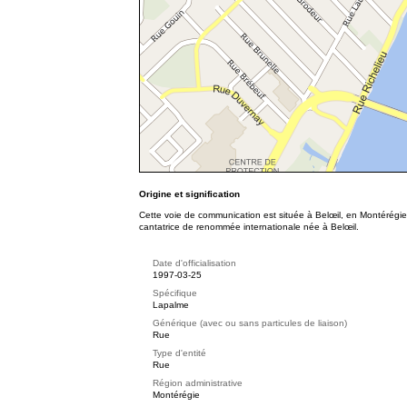
Origine et signification
Cette voie de communication est située à Belœil, en Montérégi
cantatrice de renommée internationale née à Belœil.
Date d'officialisation
1997-03-25
Spécifique
Lapalme
Générique (avec ou sans particules de liaison)
Rue
Type d'entité
Rue
Région administrative
Montérégie