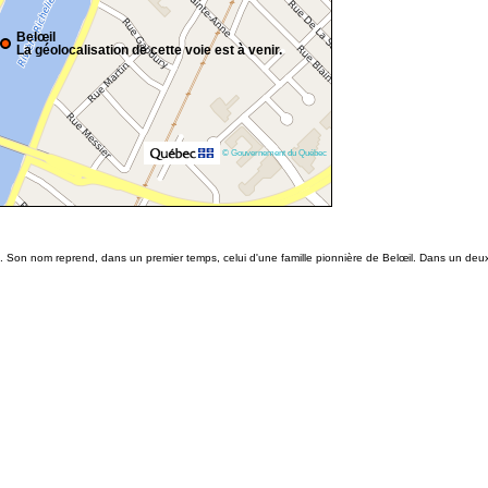
Belœil
La géolocalisation de cette voie est à venir.
© Gouvernement du Québec
e. Son nom reprend, dans un premier temps, celui d'une famille pionnière de Belœil. Dans un de