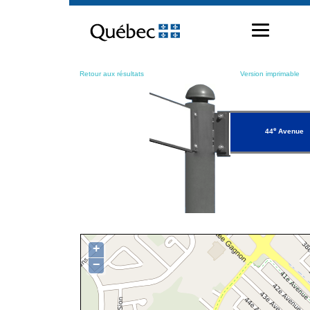
Passer
au
contenu
Retour aux résultats
Version imprimable
e
44
Avenue
+
−