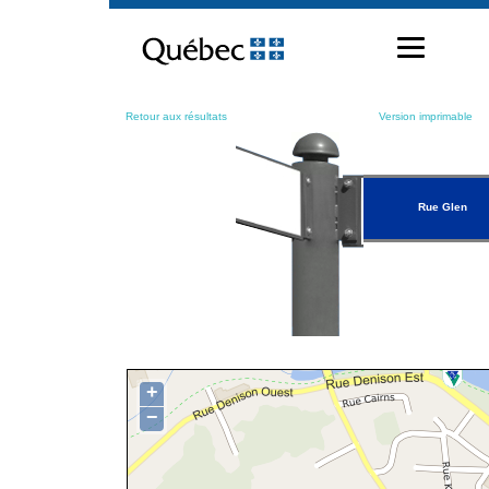
Passer
au
contenu
Retour aux résultats
Version imprimable
Rue Glen
+
−