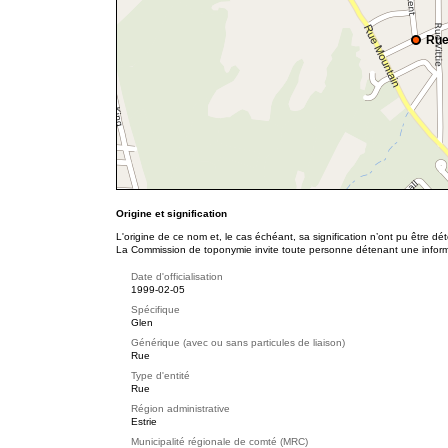
Rue
Origine et signification
L'origine de ce nom et, le cas échéant, sa signification n’ont pu être d
La Commission de toponymie invite toute personne détenant une informat
Date d'officialisation
1999-02-05
Spécifique
Glen
Générique (avec ou sans particules de liaison)
Rue
Type d'entité
Rue
Région administrative
Estrie
Municipalité régionale de comté (MRC)