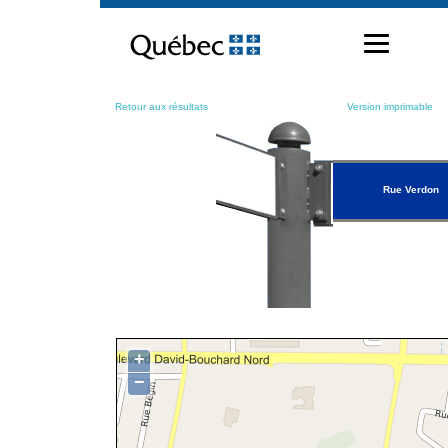
Passer
au
contenu
Retour aux résultats
Version imprimable
Rue Verdon
+
−