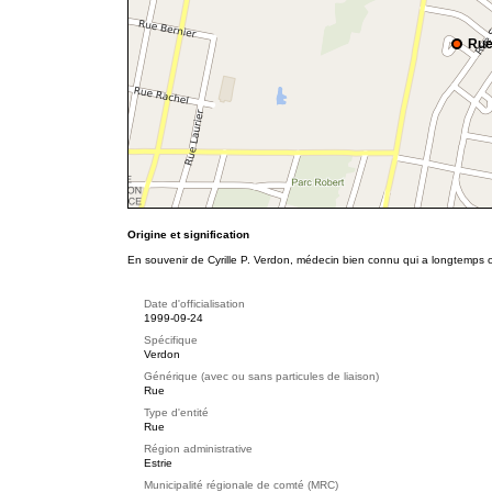
Rue
Origine et signification
En souvenir de Cyrille P. Verdon, médecin bien connu qui a longtemps
Date d'officialisation
1999-09-24
Spécifique
Verdon
Générique (avec ou sans particules de liaison)
Rue
Type d'entité
Rue
Région administrative
Estrie
Municipalité régionale de comté (MRC)