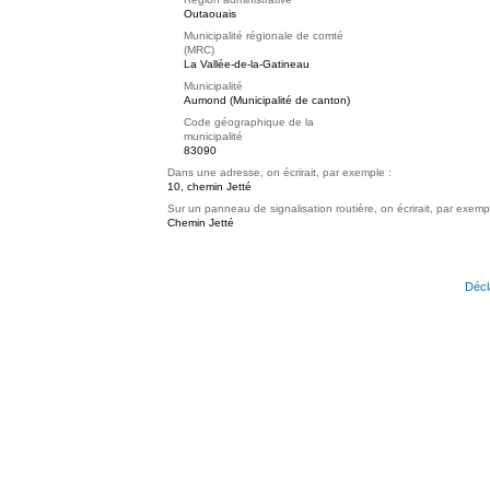
Outaouais
Municipalité régionale de comté
(MRC)
La Vallée-de-la-Gatineau
Municipalité
Aumond (Municipalité de canton)
Code géographique de la
municipalité
83090
Dans une adresse, on écrirait, par exemple :
10, chemin Jetté
Sur un panneau de signalisation routière, on écrirait, par exemp
Chemin Jetté
Décl