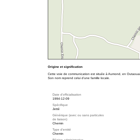
Origine et signification
Cette voie de communication est située à Aumond, en Outaouai
Son nom reprend celui d’une famille locale.
Date d'officialisation
1994-12-09
Spécifique
Jetté
Générique (avec ou sans particules
de liaison)
Chemin
Type d'entité
Chemin
Région administrative