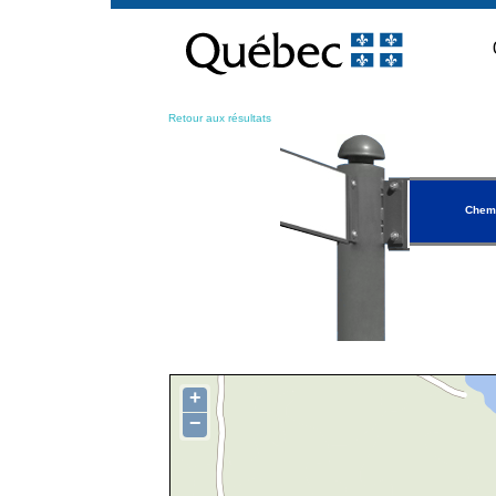
Passer
au
contenu
Retour aux résultats
Chemi
+
−