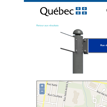
Passer
au
contenu
Retour aux résultats
Rue d
+
−