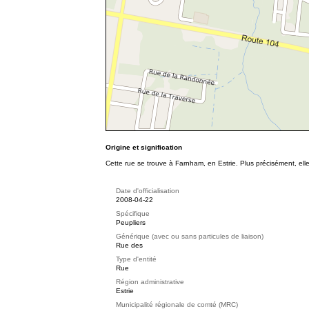
Origine et signification
Cette rue se trouve à Farnham, en Estrie. Plus précisément, el
Date d'officialisation
2008-04-22
Spécifique
Peupliers
Générique (avec ou sans particules de liaison)
Rue des
Type d'entité
Rue
Région administrative
Estrie
Municipalité régionale de comté (MRC)