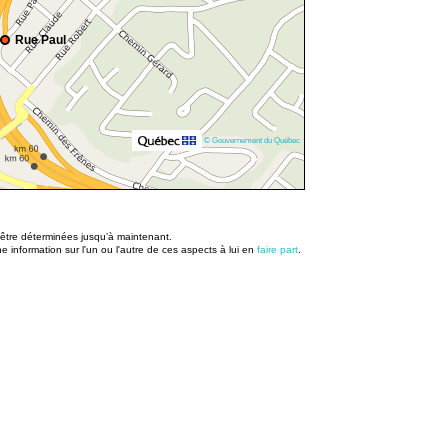
Rue Paul
© Gouvernement du Québec
u être déterminées jusqu’à maintenant.
information sur l'un ou l'autre de ces aspects à lui en
faire part
.