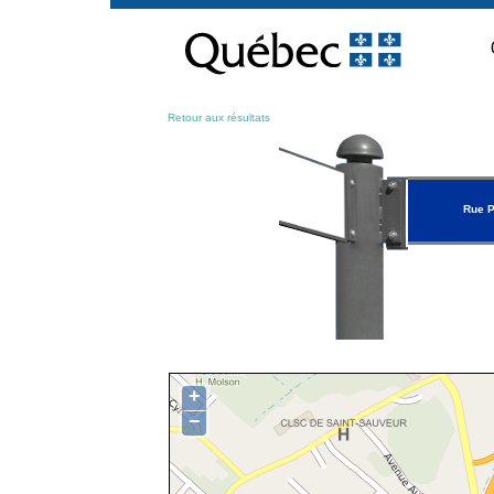
Passer
au
contenu
Retour aux résultats
Rue P
+
−