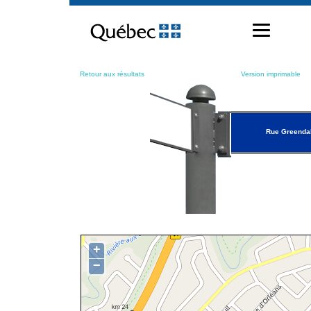
Passer
au
contenu
Retour aux résultats
Version imprimable
Rue Greenda
+
−