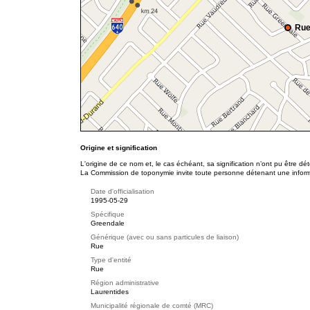
Rue
Origine et signification
L'origine de ce nom et, le cas échéant, sa signification n’ont pu être d
La Commission de toponymie invite toute personne détenant une informat
Date d'officialisation
1995-05-29
Spécifique
Greendale
Générique (avec ou sans particules de liaison)
Rue
Type d'entité
Rue
Région administrative
Laurentides
Municipalité régionale de comté (MRC)