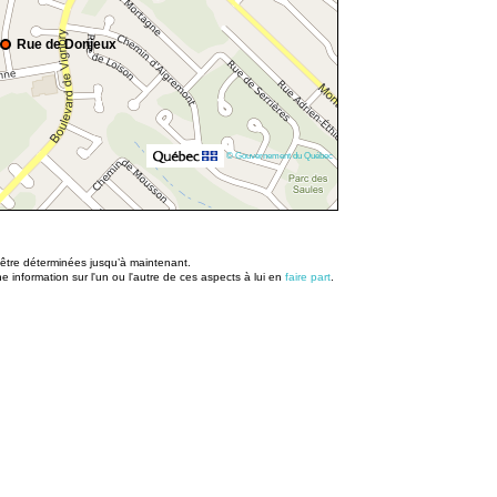
Rue de Donjeux
© Gouvernement du Québec
u être déterminées jusqu’à maintenant.
information sur l'un ou l'autre de ces aspects à lui en
faire part
.