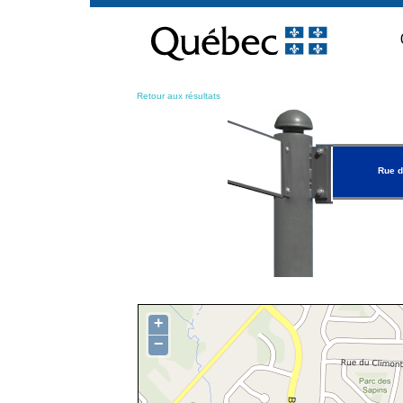
Passer
au
contenu
Retour aux résultats
Rue d
+
−