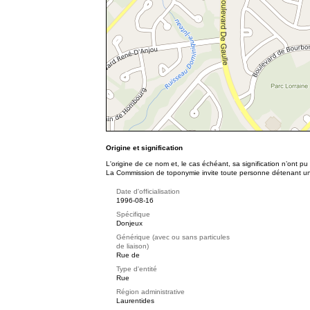
Origine et signification
L'origine de ce nom et, le cas échéant, sa signification n’ont p
La Commission de toponymie invite toute personne détenant une 
Date d'officialisation
1996-08-16
Spécifique
Donjeux
Générique (avec ou sans particules
de liaison)
Rue de
Type d'entité
Rue
Région administrative
Laurentides