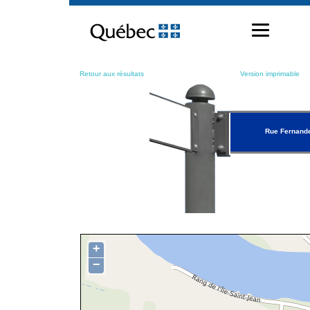
Passer
au
contenu
Retour aux résultats
Version imprimable
Rue Fernand
+
−