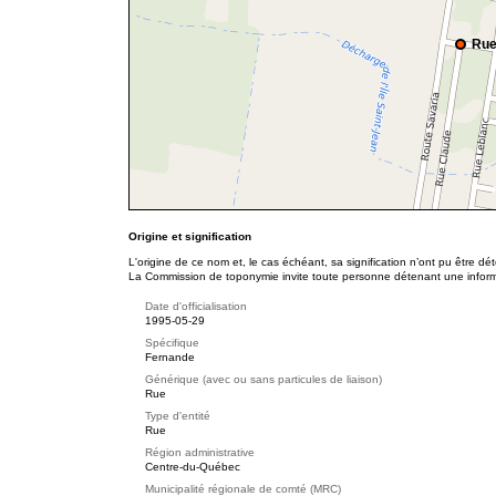
Rue
Origine et signification
L'origine de ce nom et, le cas échéant, sa signification n’ont pu être d
La Commission de toponymie invite toute personne détenant une informat
Date d'officialisation
1995-05-29
Spécifique
Fernande
Générique (avec ou sans particules de liaison)
Rue
Type d'entité
Rue
Région administrative
Centre-du-Québec
Municipalité régionale de comté (MRC)