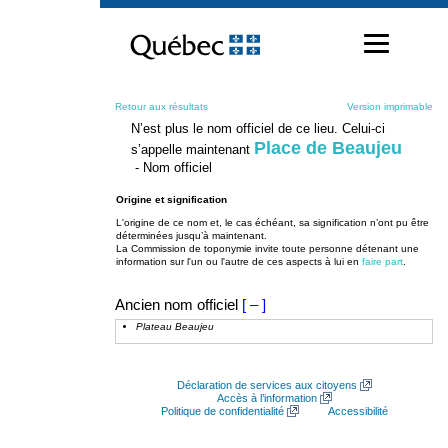
Passer
au
contenu
Retour aux résultats
Version imprimable
N’est plus le nom officiel de ce lieu. Celui-ci
Place de Beaujeu
s’appelle maintenant
- Nom officiel
Origine et signification
L'origine de ce nom et, le cas échéant, sa signification n’ont pu être
déterminées jusqu’à maintenant.
La Commission de toponymie invite toute personne détenant une
information sur l'un ou l'autre de ces aspects à lui en
faire part
.
Ancien nom officiel
[ – ]
Plateau Beaujeu
Déclaration de services aux citoyens
Accès à l’information
Politique de confidentialité
Accessibilité