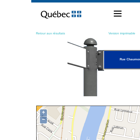
Passer
au
contenu
Retour aux résultats
Version imprimable
Rue Chaumo
+
−