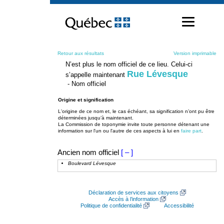
Passer
au
contenu
Retour aux résultats
Version imprimable
N’est plus le nom officiel de ce lieu. Celui-ci
Rue Lévesque
s’appelle maintenant
- Nom officiel
Origine et signification
L'origine de ce nom et, le cas échéant, sa signification n’ont pu être
déterminées jusqu’à maintenant.
La Commission de toponymie invite toute personne détenant une
information sur l'un ou l'autre de ces aspects à lui en
faire part
.
Ancien nom officiel
[ – ]
Boulevard Lévesque
Déclaration de services aux citoyens
Accès à l’information
Politique de confidentialité
Accessibilité