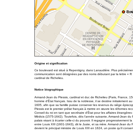
Bou
Origine et signification
Ce boulevard est situé à Repentigny, dans Lanaudière. Plus précisément
communication sont désignées par des noms débutant par la lettre « R »
cardinal de Richelieu.
Notice biographique
Armand-Jean du Plessis, cardinal et duc de Richelieu (Paris, France, 1
homme d'État français. Issu de la noblesse, il se destine initialement a
1605, afin que sa famille puisse conserver les revenus du siège épi
Plessis est le premier prélat français à mettre en œuvre les réformes r
Conseil du roi en tant que secrétaire d'État pour les affaires étrangères
Médicis (1575-1642). Toutefois, dès l'année suivante, Armand-Jean du Ples
palais visant à écarter celle-ci du pouvoir. Il regagne progressivement la 
entre Louis XIII (1601-1643), dit le Juste, et sa mère. Armand-Jean du 
devient le principal ministre de Louis XIII en 1624, un poste qu'il conse