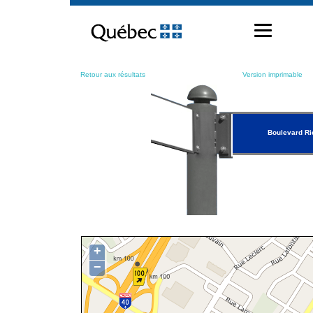
Passer
au
contenu
Retour aux résultats
Version imprimable
Boulevard Ri
+
−