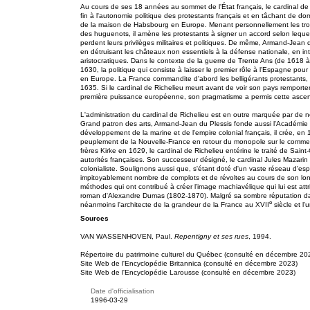
Au cours de ses 18 années au sommet de l'État français, le cardinal de Ri
fin à l'autonomie politique des protestants français et en tâchant de dome
de la maison de Habsbourg en Europe. Menant personnellement les tro
des huguenots, il amène les protestants à signer un accord selon lequel 
perdent leurs privilèges militaires et politiques. De même, Armand-Jean
en détruisant les châteaux non essentiels à la défense nationale, en int
aristocratiques. Dans le contexte de la guerre de Trente Ans (de 1618
1630, la politique qui consiste à laisser le premier rôle à l'Espagne pour
en Europe. La France commandite d'abord les belligérants protestants, pu
1635. Si le cardinal de Richelieu meurt avant de voir son pays remport
première puissance européenne, son pragmatisme a permis cette ascen
L'administration du cardinal de Richelieu est en outre marquée par de nom
Grand patron des arts, Armand-Jean du Plessis fonde aussi l'Académie 
développement de la marine et de l'empire colonial français, il crée, en
peuplement de la Nouvelle-France en retour du monopole sur le commerc
frères Kirke en 1629, le cardinal de Richelieu entérine le traité de Sai
autorités françaises. Son successeur désigné, le cardinal Jules Mazari
colonialiste. Soulignons aussi que, s'étant doté d'un vaste réseau d'esp
impitoyablement nombre de complots et de révoltes au cours de son lon
méthodes qui ont contribué à créer l'image machiavélique qui lui est at
roman d'Alexandre Dumas (1802-1870). Malgré sa sombre réputation dans 
e
néanmoins l'architecte de la grandeur de la France au XVII
siècle et l
Sources
VAN WASSENHOVEN, Paul.
Repentigny et ses rues
, 1994.
Répertoire du patrimoine culturel du Québec (consulté en décembre 20
Site Web de l'Encyclopédie Britannica (consulté en décembre 2023)
Site Web de l'Encyclopédie Larousse (consulté en décembre 2023)
Date d'officialisation
1996-03-29