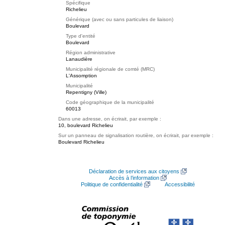
Spécifique
Richelieu
Générique (avec ou sans particules de liaison)
Boulevard
Type d'entité
Boulevard
Région administrative
Lanaudière
Municipalité régionale de comté (MRC)
L'Assomption
Municipalité
Repentigny (Ville)
Code géographique de la municipalité
60013
Dans une adresse, on écrirait, par exemple :
10, boulevard Richelieu
Sur un panneau de signalisation routière, on écrirait, par exemple :
Boulevard Richelieu
Déclaration de services aux citoyens
Accès à l’information
Politique de confidentialité
Accessibilité