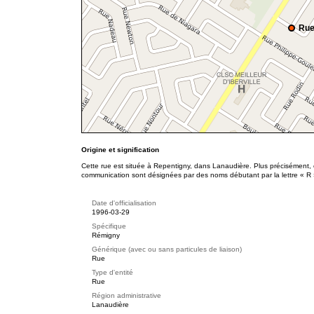
Rue
Origine et signification
Cette rue est située à Repentigny, dans Lanaudière. Plus précisément, 
communication sont désignées par des noms débutant par la lettre « R 
Date d'officialisation
1996-03-29
Spécifique
Rémigny
Générique (avec ou sans particules de liaison)
Rue
Type d'entité
Rue
Région administrative
Lanaudière