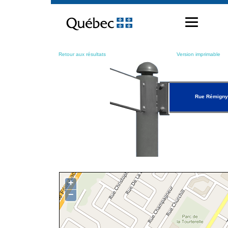
Passer
au
contenu
Retour aux résultats
Version imprimable
Rue Rémigny
+
−