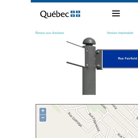
Passer
au
contenu
Retour aux résultats
Version imprimable
Rue Fairfield
+
−