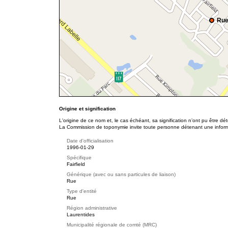
Rue
Origine et signification
L'origine de ce nom et, le cas échéant, sa signification n’ont pu être d
La Commission de toponymie invite toute personne détenant une informat
Date d'officialisation
1996-01-29
Spécifique
Fairfield
Générique (avec ou sans particules de liaison)
Rue
Type d'entité
Rue
Région administrative
Laurentides
Municipalité régionale de comté (MRC)