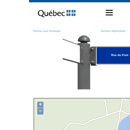
Passer
au
contenu
Retour aux résultats
Version imprimable
Rue du Pont
+
−