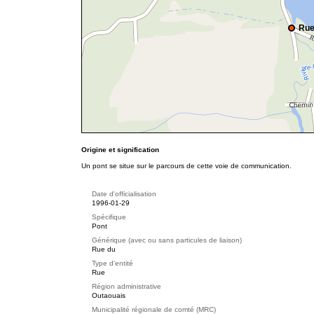
Rue
Origine et signification
Un pont se situe sur le parcours de cette voie de communication.
Date d'officialisation
1996-01-29
Spécifique
Pont
Générique (avec ou sans particules de liaison)
Rue du
Type d'entité
Rue
Région administrative
Outaouais
Municipalité régionale de comté (MRC)