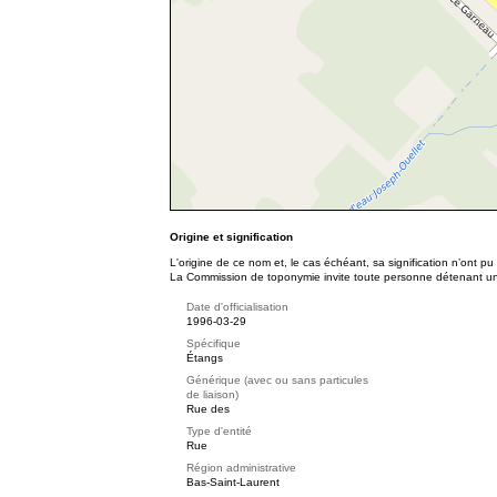
Origine et signification
L'origine de ce nom et, le cas échéant, sa signification n’ont p
La Commission de toponymie invite toute personne détenant une 
Date d'officialisation
1996-03-29
Spécifique
Étangs
Générique (avec ou sans particules
de liaison)
Rue des
Type d'entité
Rue
Région administrative
Bas-Saint-Laurent