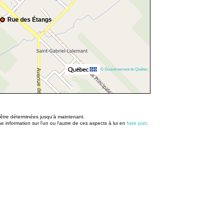
Rue des Étangs
© Gouvernement du Québec
u être déterminées jusqu’à maintenant.
information sur l'un ou l'autre de ces aspects à lui en
faire part
.