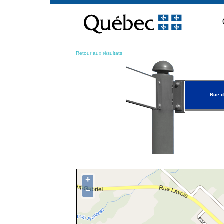
Passer
au
contenu
Retour aux résultats
Rue d
+
−