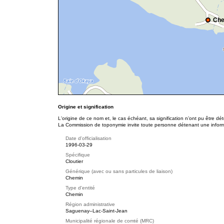
Che
Origine et signification
L'origine de ce nom et, le cas échéant, sa signification n’ont pu être d
La Commission de toponymie invite toute personne détenant une informat
Date d'officialisation
1996-03-29
Spécifique
Cloutier
Générique (avec ou sans particules de liaison)
Chemin
Type d'entité
Chemin
Région administrative
Saguenay–Lac-Saint-Jean
Municipalité régionale de comté (MRC)