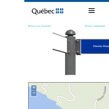
Passer
au
contenu
Retour aux résultats
Version imprimable
Chemin Clout
+
−