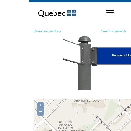
Passer
au
contenu
Retour aux résultats
Version imprimable
Boulevard Sa
+
−