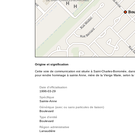
Bou
Origine et signification
Cette voie de communication est située à Saint-Charles-Borromée, da
pour rendre hommage à sainte Anne, mère de la Vierge Marie, selon la t
Date d'officialisation
1996-03-29
Spécifique
Sainte-Anne
Générique (avec ou sans particules de liaison)
Boulevard
Type d'entité
Boulevard
Région administrative
Lanaudière