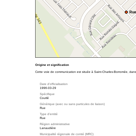
Rue
Origine et signification
Cette voie de communication est située à Saint-Charles-Borromée, dans
Date d'officialisation
1996-03-29
Spécifique
Coutlé
Générique (avec ou sans particules de liaison)
Rue
Type d'entité
Rue
Région administrative
Lanaudière
Municipalité régionale de comté (MRC)