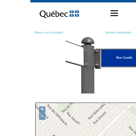
Passer
au
contenu
Retour aux résultats
Version imprimable
Rue Coutlé
+
−