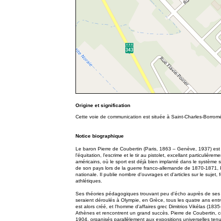
Origine et signification
Cette voie de communication est située à Saint-Charles-Borrom
Notice biographique
Le baron Pierre de Coubertin (Paris, 1863 – Genève, 1937) est u
l'équitation, l'escrime et le tir au pistolet, excellant particuli
américains, où le sport est déjà bien implanté dans le système 
de son pays lors de la guerre franco-allemande de 1870-1871, P
nationale. Il publie nombre d'ouvrages et d'articles sur le sujet,
athlétiques.
Ses théories pédagogiques trouvant peu d'écho auprès de ses co
seraient déroulés à Olympie, en Grèce, tous les quatre ans entre 
est alors créé, et l'homme d'affaires grec Dimitrios Vikélas (
Athènes et rencontrent un grand succès. Pierre de Coubertin, co
1904, organisés parallèlement aux expositions universelles ten