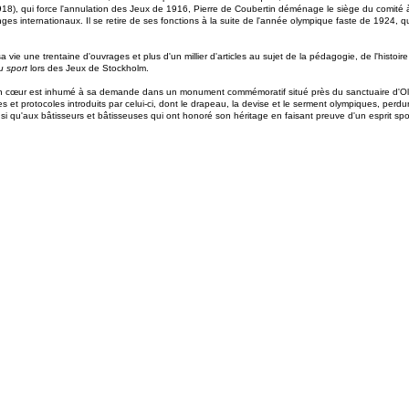
18), qui force l'annulation des Jeux de 1916, Pierre de Coubertin déménage le siège du comité
es internationaux. Il se retire de ses fonctions à la suite de l'année olympique faste de 1924, qu
 vie une trentaine d'ouvrages et plus d'un millier d'articles au sujet de la pédagogie, de l'histoi
 sport
lors des Jeux de Stockholm.
 cœur est inhumé à sa demande dans un monument commémoratif situé près du sanctuaire d'Olympi
es et protocoles introduits par celui-ci, dont le drapeau, la devise et le serment olympiques, perd
si qu'aux bâtisseurs et bâtisseuses qui ont honoré son héritage en faisant preuve d'un esprit s