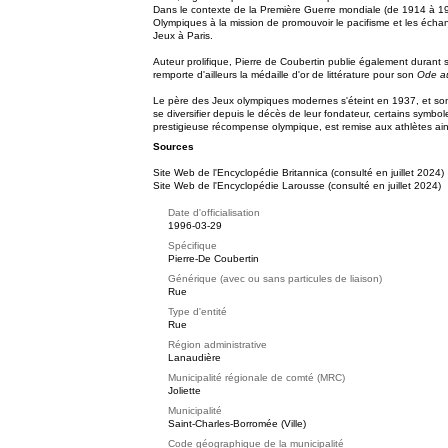
Dans le contexte de la Première Guerre mondiale (de 1914 à 19
Olympiques à la mission de promouvoir le pacifisme et les échang
Jeux à Paris.
Auteur prolifique, Pierre de Coubertin publie également durant sa
remporte d'ailleurs la médaille d'or de littérature pour son
Ode au
Le père des Jeux olympiques modernes s'éteint en 1937, et son
se diversifier depuis le décès de leur fondateur, certains symbol
prestigieuse récompense olympique, est remise aux athlètes ain
Sources
Site Web de l'Encyclopédie Britannica (consulté en juillet 2024)
Site Web de l'Encyclopédie Larousse (consulté en juillet 2024)
Date d'officialisation
1996-03-29
Spécifique
Pierre-De Coubertin
Générique (avec ou sans particules de liaison)
Rue
Type d'entité
Rue
Région administrative
Lanaudière
Municipalité régionale de comté (MRC)
Joliette
Municipalité
Saint-Charles-Borromée (Ville)
Code géographique de la municipalité