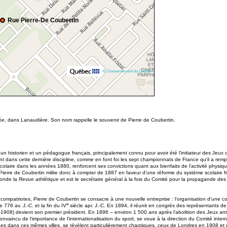
Rue Pierre-De Coubertin
© Gouvernement du Québec
ée, dans Lanaudière. Son nom rappelle le souvenir de Pierre de Coubertin.
n historien et un pédagogue français, principalement connu pour avoir été l'initiateur des Jeux o
èrement dans cette dernière discipline, comme en font foi les sept championnats de France qu'il a rem
scolaire dans les années 1880, renforcent ses convictions quant aux bienfaits de l'activité phys
ierre de Coubertin milite donc à compter de 1887 en faveur d'une réforme du système scolaire fr
 fonde la
Revue athlétique
et est le secrétaire général à la fois du Comité pour la propagande des
mpatriotes, Pierre de Coubertin se consacre à une nouvelle entreprise : l'organisation d'une com
e
776 av. J.-C. et la fin du IV
siècle apr. J.-C. En 1894, il réunit en congrès des représentants d
1835-1908) devient son premier président. En 1896 – environ 1 500 ans après l'abolition des Jeux
nvaincu de l'importance de l'internationalisation du sport, se voue à la direction du Comité int
ues dans ces mêmes villes, se révèlent particulièrement chaotiques, ceux de Londres en 1908 et 