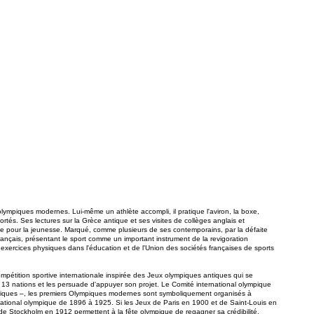
lympiques modernes. Lui-même un athlète accompli, il pratique l'aviron, la boxe,
portés. Ses lectures sur la Grèce antique et ses visites de collèges anglais et
ique pour la jeunesse. Marqué, comme plusieurs de ses contemporains, par la défaite
ançais, présentant le sport comme un important instrument de la revigoration
 exercices physiques dans l'éducation et de l'Union des sociétés françaises de sports
pétition sportive internationale inspirée des Jeux olympiques antiques qui se
e 13 nations et les persuade d'appuyer son projet. Le Comité international olympique
 antiques –, les premiers Olympiques modernes sont symboliquement organisés à
ernational olympique de 1896 à 1925. Si les Jeux de Paris en 1900 et de Saint-Louis en
de Stockholm en 1912 permettent à la fête olympique de regagner sa crédibilité.