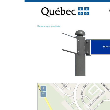
Passer
au
contenu
Retour aux résultats
Rue P
+
−