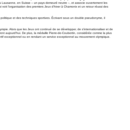
 à Lausanne, en Suisse – un pays demeuré neutre –, et associe ouvertement les
i voit l'organisation des premiers Jeux d'hiver à Chamonix et un retour réussi des
re politique et des techniques sportives. Écrivant sous un double pseudonyme, il
e. Alors que les Jeux ont continué de se développer, de s'internationaliser et de
urent aujourd'hui. De plus, la médaille Pierre-de-Coubertin, considérée comme la plus
portif exceptionnel ou en rendant un service exceptionnel au mouvement olympique.