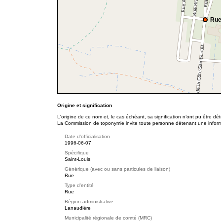
Rue
Origine et signification
L'origine de ce nom et, le cas échéant, sa signification n’ont pu être d
La Commission de toponymie invite toute personne détenant une informat
Date d'officialisation
1996-06-07
Spécifique
Saint-Louis
Générique (avec ou sans particules de liaison)
Rue
Type d'entité
Rue
Région administrative
Lanaudière
Municipalité régionale de comté (MRC)