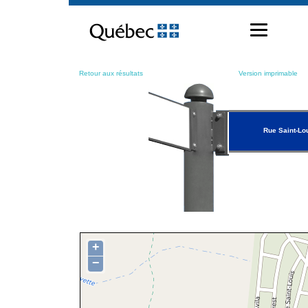
Passer
au
contenu
Retour aux résultats
Version imprimable
Rue Saint-Lo
+
−