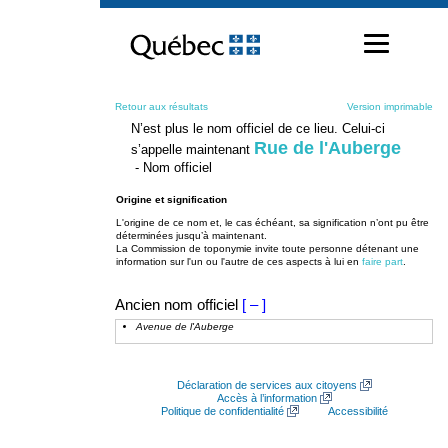
Passer
au
contenu
Retour aux résultats
Version imprimable
N’est plus le nom officiel de ce lieu. Celui-ci
Rue de l'Auberge
s’appelle maintenant
- Nom officiel
Origine et signification
L'origine de ce nom et, le cas échéant, sa signification n’ont pu être
déterminées jusqu’à maintenant.
La Commission de toponymie invite toute personne détenant une
information sur l'un ou l'autre de ces aspects à lui en
faire part
.
Ancien nom officiel
[ – ]
Avenue de l'Auberge
Déclaration de services aux citoyens
Accès à l’information
Politique de confidentialité
Accessibilité