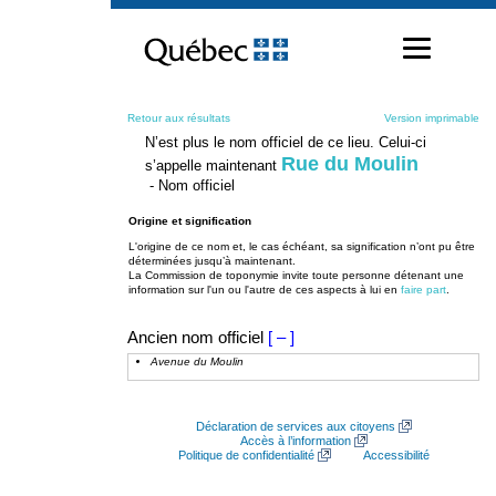
Passer
au
contenu
Retour aux résultats
Version imprimable
N’est plus le nom officiel de ce lieu. Celui-ci
Rue du Moulin
s’appelle maintenant
- Nom officiel
Origine et signification
L'origine de ce nom et, le cas échéant, sa signification n’ont pu être
déterminées jusqu’à maintenant.
La Commission de toponymie invite toute personne détenant une
information sur l'un ou l'autre de ces aspects à lui en
faire part
.
Ancien nom officiel
[ – ]
Avenue du Moulin
Déclaration de services aux citoyens
Accès à l’information
Politique de confidentialité
Accessibilité