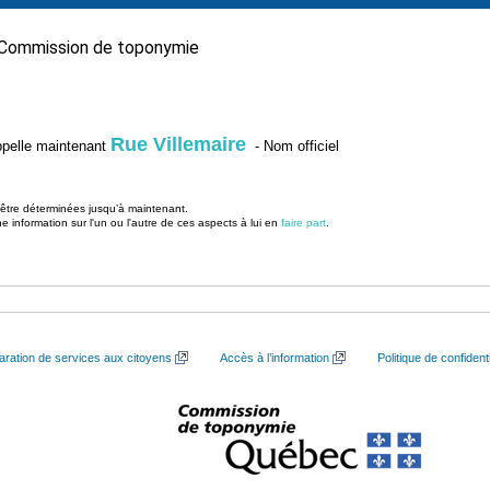
Commission de toponymie
Rue Villemaire
’appelle maintenant
- Nom officiel
u être déterminées jusqu’à maintenant.
information sur l'un ou l'autre de ces aspects à lui en
faire part
.
aration de services aux citoyens
Accès à l’information
Politique de confidenti