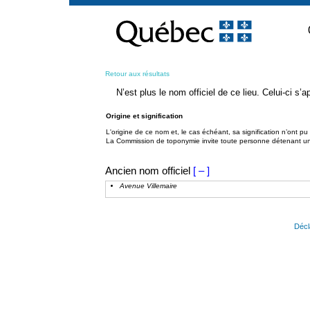
Passer
au
contenu
Retour aux résultats
N’est plus le nom officiel de ce lieu. Celui-ci s
Origine et signification
L'origine de ce nom et, le cas échéant, sa signification n’ont p
La Commission de toponymie invite toute personne détenant une 
Ancien nom officiel
[ – ]
Avenue Villemaire
Décl