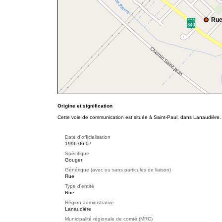
Rue
Origine et signification
Cette voie de communication est située à Saint-Paul, dans Lanaudière. 
Date d'officialisation
1996-06-07
Spécifique
Gouger
Générique (avec ou sans particules de liaison)
Rue
Type d'entité
Rue
Région administrative
Lanaudière
Municipalité régionale de comté (MRC)