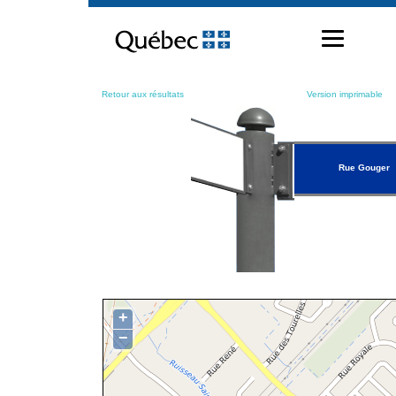
Passer
au
contenu
Retour aux résultats
Version imprimable
Rue Gouger
+
−