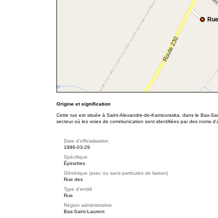
Rue
Origine et signification
Cette rue est située à Saint-Alexandre-de-Kamouraska, dans le Bas-Sai
secteur où les voies de communication sont identifiées par des noms d'
Date d'officialisation
1996-03-29
Spécifique
Épinettes
Générique (avec ou sans particules de liaison)
Rue des
Type d'entité
Rue
Région administrative
Bas-Saint-Laurent