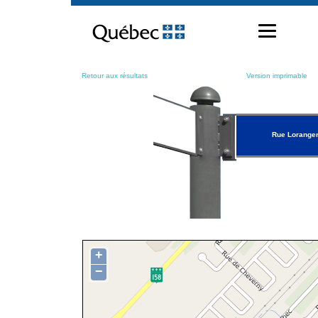
Passer
au
contenu
Retour aux résultats
Version imprimable
Rue Lorange
+
−