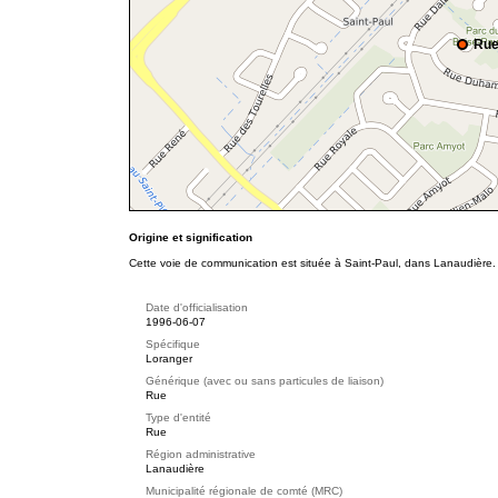
Rue
Origine et signification
Cette voie de communication est située à Saint-Paul, dans Lanaudière. 
Date d'officialisation
1996-06-07
Spécifique
Loranger
Générique (avec ou sans particules de liaison)
Rue
Type d'entité
Rue
Région administrative
Lanaudière
Municipalité régionale de comté (MRC)