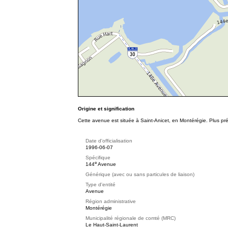
Origine et signification
Cette avenue est située à Saint-Anicet, en Montérégie. Plus pr
Date d'officialisation
1996-06-07
Spécifique
e
144
Avenue
Générique (avec ou sans particules de liaison)
Type d'entité
Avenue
Région administrative
Montérégie
Municipalité régionale de comté (MRC)
Le Haut-Saint-Laurent