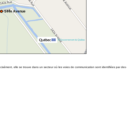
144e Avenue
© Gouvernement du Québec
écisément, elle se trouve dans un secteur où les voies de communication sont identifiées par de