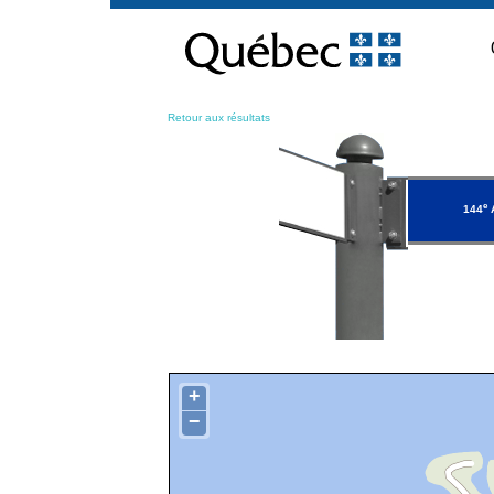
Passer
au
contenu
Retour aux résultats
e
144
+
−