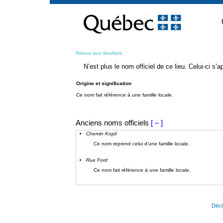
Passer
au
contenu
Retour aux résultats
N’est plus le nom officiel de ce lieu. Celui-ci s
Origine et signification
Ce nom fait référence à une famille locale.
Anciens noms officiels
[ – ]
Chemin Kopil
Ce nom reprend celui d'une famille locale.
Rue Ford
Ce nom fait référence à une famille locale.
Décl