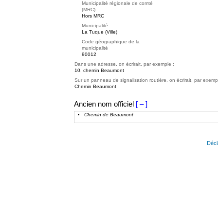
Municipalité régionale de comté
(MRC)
Hors MRC
Municipalité
La Tuque (Ville)
Code géographique de la
municipalité
90012
Dans une adresse, on écrirait, par exemple :
10, chemin Beaumont
Sur un panneau de signalisation routière, on écrirait, par exemp
Chemin Beaumont
Ancien nom officiel
[ – ]
Chemin de Beaumont
Décl