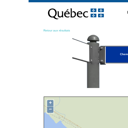
Passer
au
contenu
Retour aux résultats
Chem
+
−