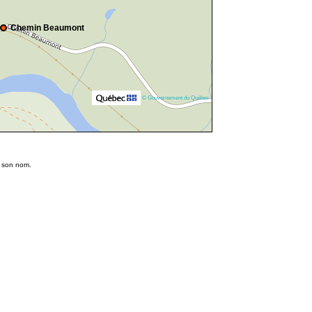
Chemin Beaumont
© Gouvernement du Québec
 son nom.