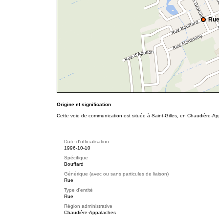
Rue
Origine et signification
Cette voie de communication est située à Saint-Gilles, en Chaudière-Ap
Date d'officialisation
1996-10-10
Spécifique
Bouffard
Générique (avec ou sans particules de liaison)
Rue
Type d'entité
Rue
Région administrative
Chaudière-Appalaches