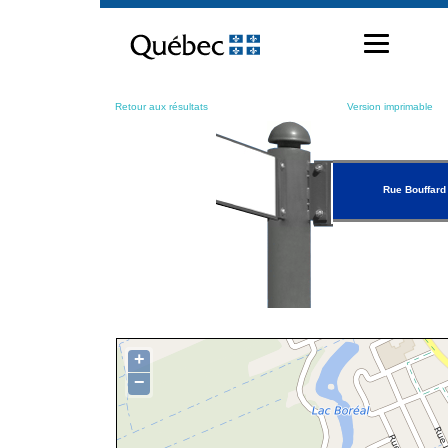
Passer
au
contenu
Retour aux résultats
Version imprimable
Rue Bouffard
+
−