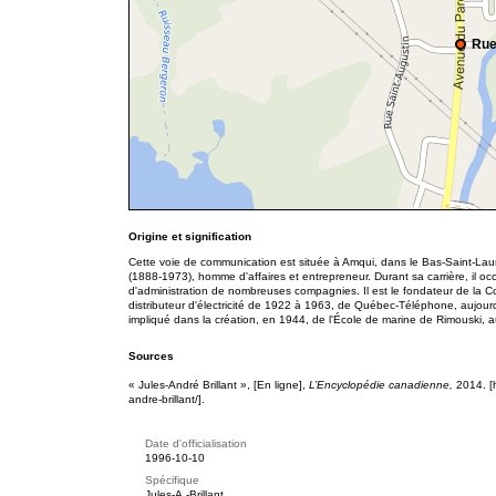
Rue
Origine et signification
Cette voie de communication est située à Amqui, dans le Bas-Saint-Laur
(1888-1973), homme d'affaires et entrepreneur. Durant sa carrière, il oc
d'administration de nombreuses compagnies. Il est le fondateur de la 
distributeur d'électricité de 1922 à 1963, de Québec-Téléphone, aujour
impliqué dans la création, en 1944, de l'École de marine de Rimouski, a
Sources
« Jules-André Brillant », [En ligne],
L’Encyclopédie canadienne,
2014. [
andre-brillant/].
Date d'officialisation
1996-10-10
Spécifique
Jules-A.-Brillant