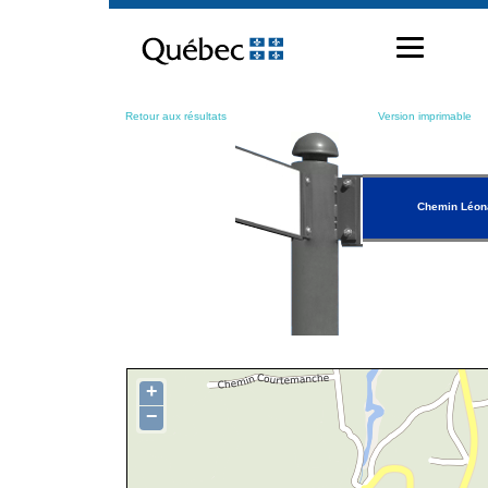
Passer
au
contenu
Retour aux résultats
Version imprimable
Chemin Léon
+
−