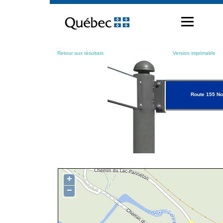
Passer
au
contenu
Retour aux résultats
Version imprimable
Route 155 No
+
−