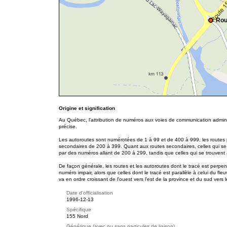
Rou
Origine et signification
Au Québec, l'attribution de numéros aux voies de communication adminis
précise.
Les autoroutes sont numérotées de 1 à 99 et de 400 à 999, les routes p
secondaires de 200 à 399. Quant aux routes secondaires, celles qui se
par des numéros allant de 200 à 299, tandis que celles qui se trouvent
De façon générale, les routes et les autoroutes dont le tracé est perpe
numéro impair, alors que celles dont le tracé est parallèle à celui du f
va en ordre croissant de l'ouest vers l'est de la province et du sud vers 
Date d'officialisation
1996-12-13
Spécifique
155 Nord
Générique (avec ou sans particules de liaison)