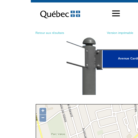
Passer
au
contenu
Retour aux résultats
Version imprimable
Avenue Cardi
+
−