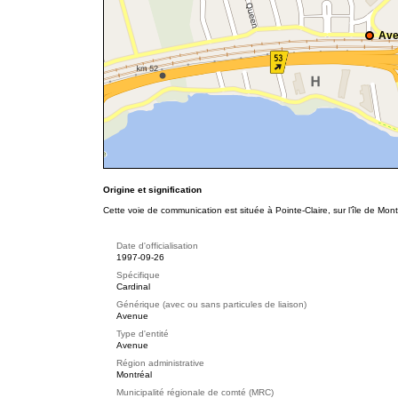
Ave
Origine et signification
Cette voie de communication est située à Pointe-Claire, sur l’île de Mont
Date d'officialisation
1997-09-26
Spécifique
Cardinal
Générique (avec ou sans particules de liaison)
Avenue
Type d'entité
Avenue
Région administrative
Montréal
Municipalité régionale de comté (MRC)