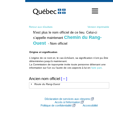
Passer
au
contenu
Retour aux résultats
Version imprimable
N’est plus le nom officiel de ce lieu. Celui-ci
Chemin du Rang-
s’appelle maintenant
Ouest
- Nom officiel
Origine et signification
L'origine de ce nom et, le cas échéant, sa signification n’ont pu être
déterminées jusqu’à maintenant.
La Commission de toponymie invite toute personne détenant une
information sur l'un ou l'autre de ces aspects à lui en
faire part
.
Ancien nom officiel
[ – ]
Route du Rang-Ouest
Déclaration de services aux citoyens
Accès à l’information
Politique de confidentialité
Accessibilité