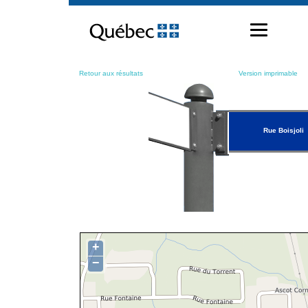
Passer
au
contenu
Retour aux résultats
Version imprimable
Rue Boisjoli
+
−