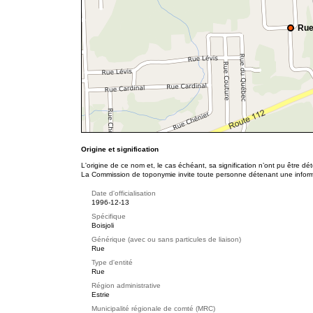
Rue
Origine et signification
L'origine de ce nom et, le cas échéant, sa signification n’ont pu être d
La Commission de toponymie invite toute personne détenant une informat
Date d'officialisation
1996-12-13
Spécifique
Boisjoli
Générique (avec ou sans particules de liaison)
Rue
Type d'entité
Rue
Région administrative
Estrie
Municipalité régionale de comté (MRC)