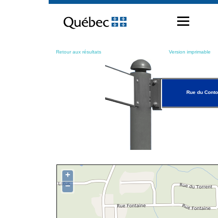
Passer
au
contenu
Retour aux résultats
Version imprimable
Rue du Conto
+
−