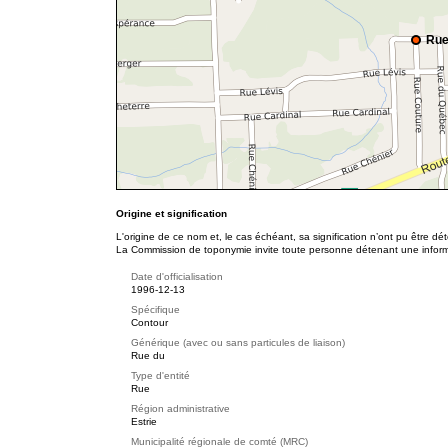
Rue
Origine et signification
L'origine de ce nom et, le cas échéant, sa signification n’ont pu être d
La Commission de toponymie invite toute personne détenant une informat
Date d'officialisation
1996-12-13
Spécifique
Contour
Générique (avec ou sans particules de liaison)
Rue du
Type d'entité
Rue
Région administrative
Estrie
Municipalité régionale de comté (MRC)