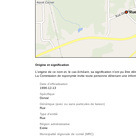
Rue
Origine et signification
L'origine de ce nom et, le cas échéant, sa signification n’ont pu être d
La Commission de toponymie invite toute personne détenant une informat
Date d'officialisation
1996-12-13
Spécifique
Dorval
Générique (avec ou sans particules de liaison)
Rue
Type d'entité
Rue
Région administrative
Estrie
Municipalité régionale de comté (MRC)