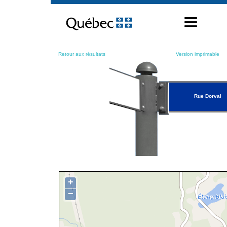
Passer
au
contenu
Retour aux résultats
Version imprimable
Rue Dorval
+
−